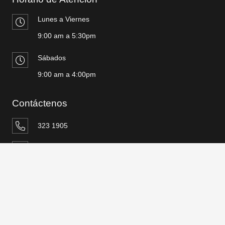
Lunes a Viernes
9:00 am a 5:30pm
Sábados
9:00 am a 4:00pm
Contáctenos
323 1905
961 027 952
keyboard_arrow_up
ventasquimicosvalperu@gmail.com
Jr. Huánuco 2026a Int 201, La Victoria – Lima
© 2024 Químicos Valperú | Desarrollado por:
Digital Studio